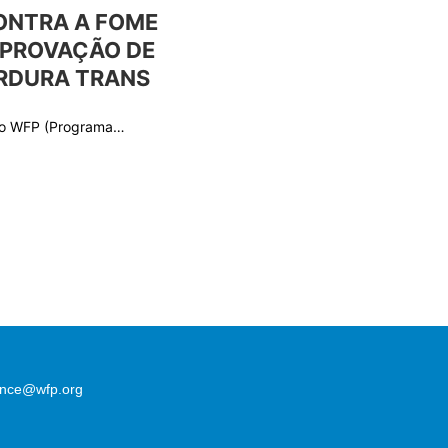
ONTRA A FOME
APROVAÇÃO DE
RDURA TRANS
 do WFP (Programa…
lence@wfp.org