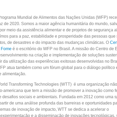
rograma Mundial de Alimentos das Nações Unidas (WFP) rec
z de 2020. Somos a maior agência humanitária do mundo, sal
or meio da assistência alimentar e de projetos de segurança a
buímos para a paz, estabilidade e prosperidade das pessoas que
tos, de desastres e do impacto das mudanças climáticas. O
Cen
a Fome
é o escritório do WFP no Brasil. A missão do Centro de 
senvolvimento na criação e implementação de soluções sustentá
ir da utilização das experiências exitosas desenvolvidas no Bra
FP atua também como um fórum global para o diálogo político 
 alimentação.
orld Transforming Technologies (WTT) é uma organização não
no-americana que tem a missão de promover a inovação como f
e desafios sociais e ambientais. Fundada em 2012 como uma sp
artir de uma análise profunda das barreiras e oportunidades par
temas de inovação de impacto, WTT se dedica a acelerar o
 experimentação e a disseminação de inovações tecnológicas, 