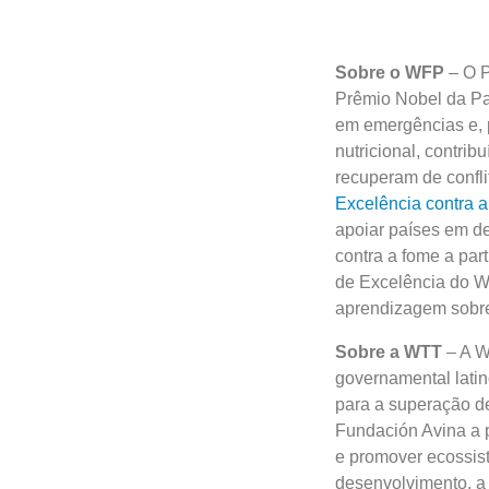
Sobre o WFP
– O P
Prêmio Nobel da Pa
em emergências e, p
nutricional, contri
recuperam de confli
Excelência contra 
apoiar países em de
contra a fome a part
de Excelência do W
aprendizagem sobre
Sobre a WTT
– A W
governamental lati
para a superação d
Fundación Avina a p
e promover ecossis
desenvolvimento, a