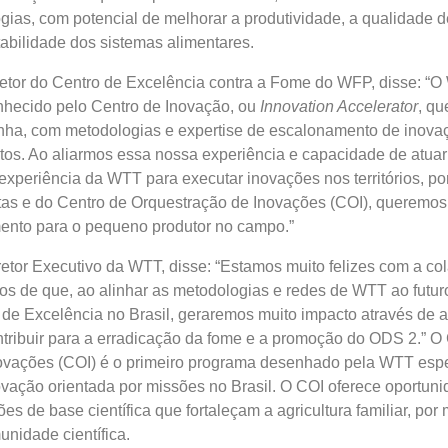
gias, com potencial de melhorar a produtividade, a qualidade d
abilidade dos sistemas alimentares.
retor do Centro de Excelência contra a Fome do WFP, disse: “
hecido pelo Centro de Inovação, ou
Innovation Accelerator
, qu
ha, com metodologias e expertise de escalonamento de inova
os. Ao aliarmos essa nossa experiência e capacidade de atuar
xperiência da WTT para executar inovações nos territórios, po
tas e do Centro de Orquestração de Inovações (COI), queremos
ento para o pequeno produtor no campo.”
retor Executivo da WTT, disse: “Estamos muito felizes com a co
os de que, ao alinhar as metodologias e redes de WTT ao futu
 de Excelência no Brasil, geraremos muito impacto através de
tribuir para a erradicação da fome e a promoção do ODS 2.” O
ovações (COI) é o primeiro programa desenhado pela WTT esp
vação orientada por missões no Brasil. O COI oferece oportun
s de base científica que fortaleçam a agricultura familiar, por
nidade científica.