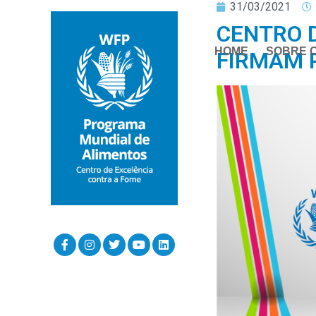
31/03/2021
CENTRO 
HOME
SOBRE 
FIRMAM 