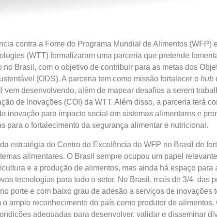
ncia contra a Fome do Programa Mundial de Alimentos (WFP) e
ologies (WTT) formalizaram uma parceria que pretende fomenta
 no Brasil, com o objetivo de contribuir para as metas dos Obje
stentável (ODS). A parceria tem como missão fortalecer o
hub
l vem desenvolvendo, além de mapear desafios a serem trabal
ção de Inovações (COI) da WTT. Além disso, a parceria terá c
de inovação para impacto social em sistemas alimentares e pr
s para o fortalecimento da segurança alimentar e nutricional.
e da estratégia do Centro de Excelência do WFP no Brasil de for
stemas alimentares. O Brasil sempre ocupou um papel relevant
icultura e a produção de alimentos, mas ainda há espaço para 
as tecnologias para todo o setor. No Brasil, mais de 3/4 das 
no porte e com baixo grau de adesão a serviços de inovações t
 o amplo reconhecimento do país como produtor de alimentos. 
 condições adequadas para desenvolver, validar e disseminar di