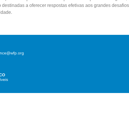
destinadas a oferecer respostas efetivas aos grandes desafios
idade.
lence@wfp.org
CO
íveis