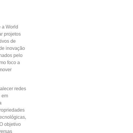
 a World
r projetos
tivos de
de inovação
hados pelo
omo foco a
omover
talecer redes
e em
a
propriedades
ecnológicas,
O objetivo
versas