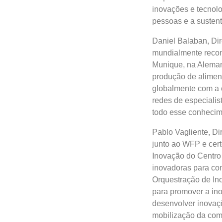
inovações e tecnolo
pessoas e a sustent
Daniel Balaban, Di
mundialmente recon
Munique, na Aleman
produção de aliment
globalmente com a e
redes de especialis
todo esse conhecim
Pablo Vagliente, Di
junto ao WFP e cert
Inovação do Centro
inovadoras para con
Orquestração de In
para promover a ino
desenvolver inovaçõe
mobilização da comu