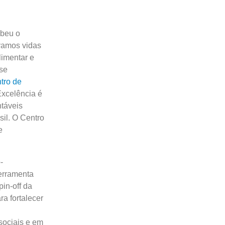
ebeu o
vamos vidas
limentar e
 se
tro de
Excelência é
veis ​​
sil. O Centro
e
-
erramenta
in-off da
a fortalecer
sociais e em