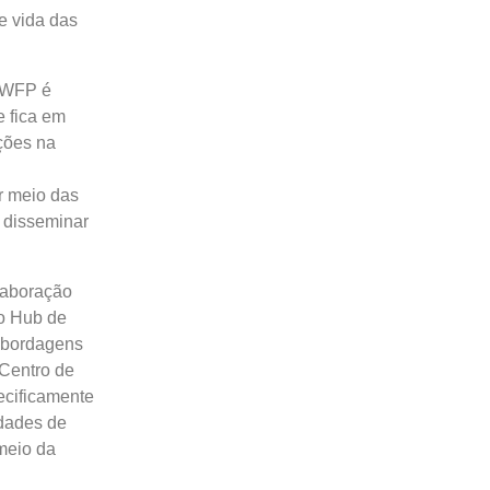
e vida das
O WFP é
e fica em
ções na
r meio das
 disseminar
laboração
ro Hub de
 abordagens
 Centro de
ecificamente
idades de
 meio da