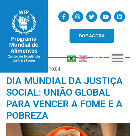
DOE AGORA
18/02/2026
10:04
DIA MUNDIAL DA JUSTIÇA
SOCIAL: UNIÃO GLOBAL
PARA VENCER A FOME E A
POBREZA