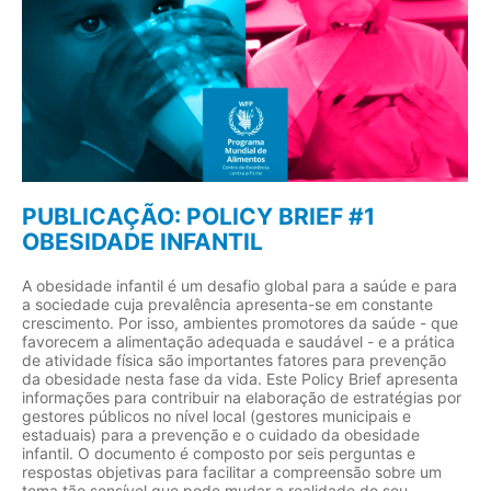
PUBLICAÇÃO: POLICY BRIEF #1
OBESIDADE INFANTIL
A obesidade infantil é um desafio global para a saúde e para
a sociedade cuja prevalência apresenta-se em constante
crescimento. Por isso, ambientes promotores da saúde - que
favorecem a alimentação adequada e saudável - e a prática
de atividade física são importantes fatores para prevenção
da obesidade nesta fase da vida. Este Policy Brief apresenta
informações para contribuir na elaboração de estratégias por
gestores públicos no nível local (gestores municipais e
estaduais) para a prevenção e o cuidado da obesidade
infantil. O documento é composto por seis perguntas e
respostas objetivas para facilitar a compreensão sobre um
tema tão sensível que pode mudar a realidade do seu