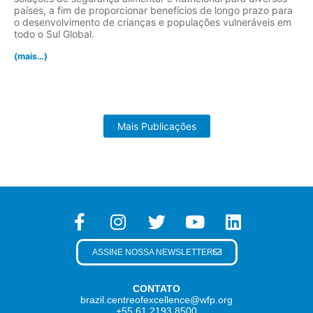
países, a fim de proporcionar benefícios de longo prazo para
o desenvolvimento de crianças e populações vulneráveis em
todo o Sul Global.
(mais…)
Mais Publicações
ASSINE NOSSA NEWSLETTER
CONTATO
brazil.centreofexcellence@wfp.org
+55 61 2193 8500