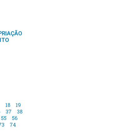
PRIAÇÃO
NTO
18
19
6
37
38
55
56
73
74