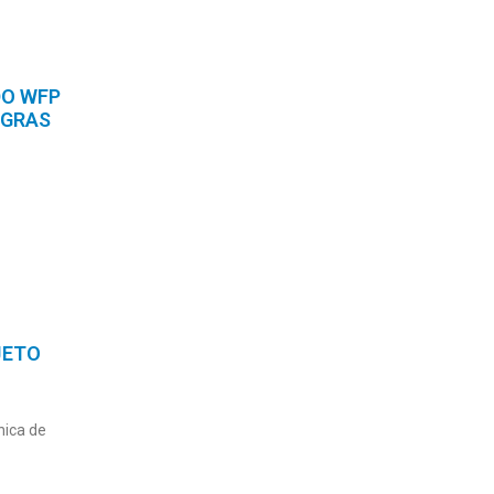
DO WFP
EGRAS
JETO
nica de