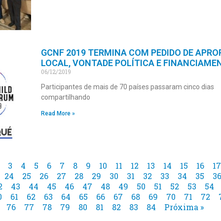
GCNF 2019 TERMINA COM PEDIDO DE APRO
LOCAL, VONTADE POLÍTICA E FINANCIAME
06/12/2019
Participantes de mais de 70 países passaram cinco dias
compartilhando
Read More »
3
4
5
6
7
8
9
10
11
12
13
14
15
16
17
24
25
26
27
28
29
30
31
32
33
34
35
3
2
43
44
45
46
47
48
49
50
51
52
53
54
0
61
62
63
64
65
66
67
68
69
70
71
72
76
77
78
79
80
81
82
83
84
Próxima »