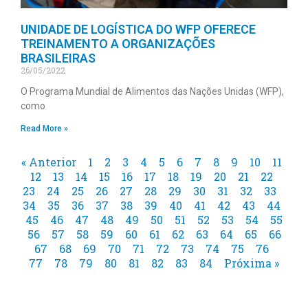
UNIDADE DE LOGÍSTICA DO WFP OFERECE
TREINAMENTO A ORGANIZAÇÕES
BRASILEIRAS
26/05/2022
O Programa Mundial de Alimentos das Nações Unidas (WFP),
como
Read More »
« Anterior
1
2
3
4
5
6
7
8
9
10
11
12
13
14
15
16
17
18
19
20
21
22
23
24
25
26
27
28
29
30
31
32
33
34
35
36
37
38
39
40
41
42
43
44
45
46
47
48
49
50
51
52
53
54
55
56
57
58
59
60
61
62
63
64
65
66
67
68
69
70
71
72
73
74
75
76
77
78
79
80
81
82
83
84
Próxima »