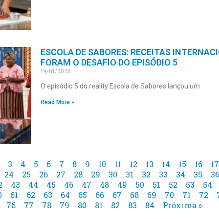
ESCOLA DE SABORES: RECEITAS INTERNAC
FORAM O DESAFIO DO EPISÓDIO 5
19/01/2026
O episódio 5 do reality Escola de Sabores lançou um
Read More »
3
4
5
6
7
8
9
10
11
12
13
14
15
16
17
24
25
26
27
28
29
30
31
32
33
34
35
3
2
43
44
45
46
47
48
49
50
51
52
53
54
0
61
62
63
64
65
66
67
68
69
70
71
72
76
77
78
79
80
81
82
83
84
Próxima »