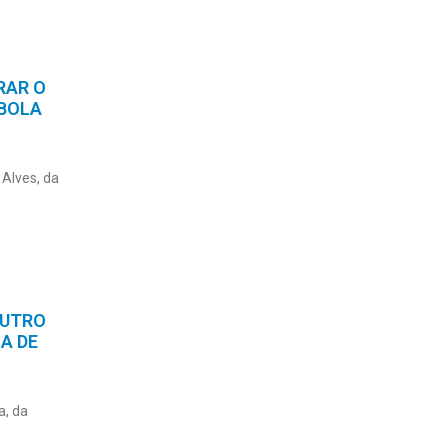
RAR O
MBOLA
Alves, da
OUTRO
IA DE
a, da