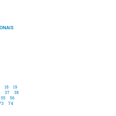
IONAIS
18
19
6
37
38
55
56
73
74