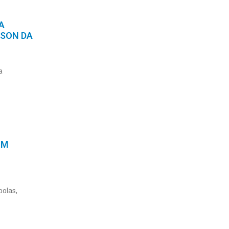
A
ISON DA
a
OM
bolas,