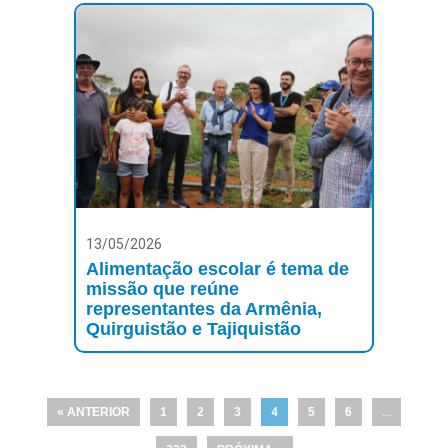
13/05/2026
Alimentação escolar é tema de
missão que reúne
representantes da Armênia,
Quirguistão e Tajiquistão
« ANTERIOR
1
2
3
4
5
6
…