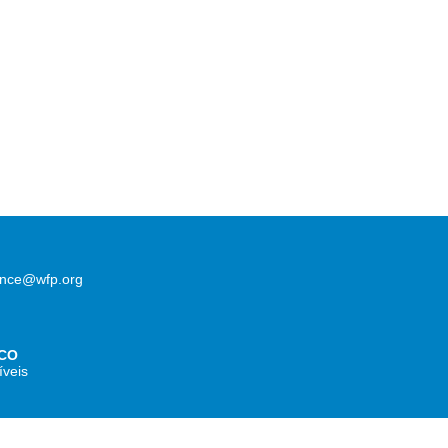
lence@wfp.org
CO
íveis