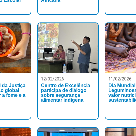
ão Escolar
Africana
12/02/2026
11/02/2026
 da Justiça
Centro de Excelência
Dia Mundial
ão global
participa de diálogo
Leguminosa
 a fome e a
sobre segurança
valor nutric
alimentar indígena
sustentabil