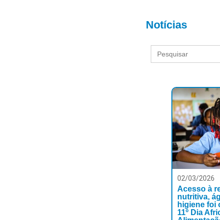
Notícias
Search
for:
02/03/2026
Acesso à r
nutritiva, á
higiene foi
11º Dia Afr