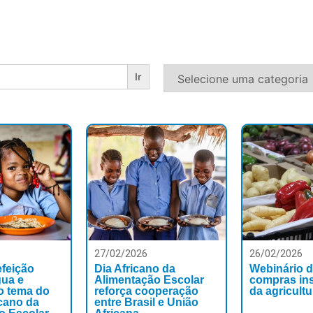
27/02/2026
26/02/2026
efeição
Dia Africano da
Webinário d
gua e
Alimentação Escolar
compras ins
 o tema do
reforça cooperação
da agricultu
icano da
entre Brasil e União