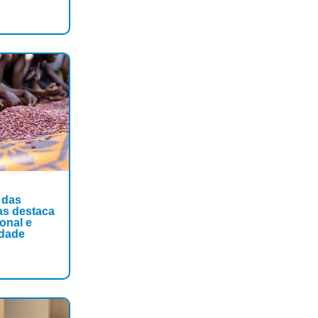
 das
s destaca
ional e
idade