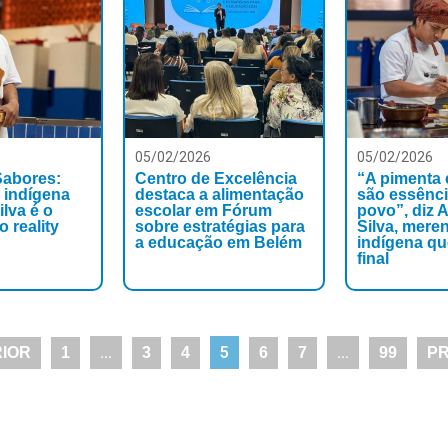
05/02/2026
05/02/2026
Sabores:
Centro de Excelência
“A pimenta 
 indígena
destaca a alimentação
são essênc
ilva é o
escolar em Fórum
povo”, diz 
 reality
sobre estratégias para
Silva, mere
a educação em Belém
indígena q
final
…
5
…
RIOR
1
3
4
6
7
99
PR