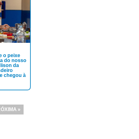
e o peixe
ia do nosso
Alison da
ndeiro
ue chegou à
ÓXIMA »