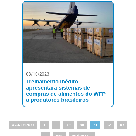
03/10/2023
Treinamento inédito
apresentará sistemas de
compras de alimentos do WFP
a produtores brasileiros
« ANTERIOR
1
…
79
80
81
82
83