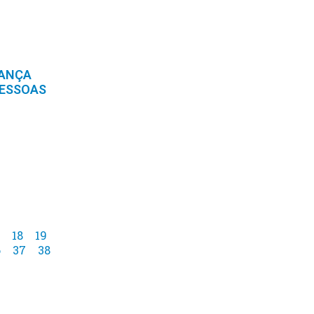
RANÇA
PESSOAS
18
19
6
37
38