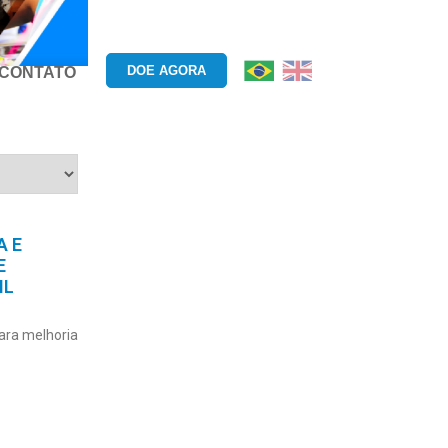
DOE AGORA
CONTATO
A E
E
IL
ara melhoria