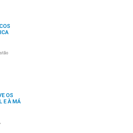
ICOS
ICA
estão
VE OS
L E À MÁ
,