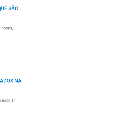
QUE SÃO
minosas,
SADOS NA
 escolar,