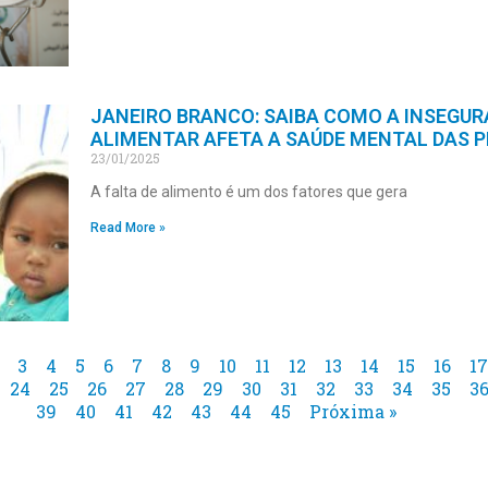
JANEIRO BRANCO: SAIBA COMO A INSEGU
ALIMENTAR AFETA A SAÚDE MENTAL DAS 
23/01/2025
A falta de alimento é um dos fatores que gera
Read More »
3
4
5
6
7
8
9
10
11
12
13
14
15
16
17
24
25
26
27
28
29
30
31
32
33
34
35
3
39
40
41
42
43
44
45
Próxima »