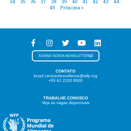
34
35
36
37
38
39
40
41
42
43
44
45
Próxima »
ASSINE NOSSA NEWSLETTER
CONTATO
brazil.centreofexcellence@wfp.org
+55 61 2193 8500
TRABALHE CONOSCO
Veja as vagas disponíveis