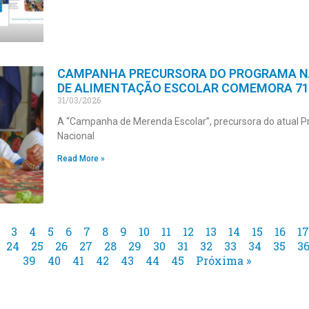
CAMPANHA PRECURSORA DO PROGRAMA N
DE ALIMENTAÇÃO ESCOLAR COMEMORA 7
31/03/2026
A “Campanha de Merenda Escolar”, precursora do atual 
Nacional
Read More »
3
4
5
6
7
8
9
10
11
12
13
14
15
16
17
24
25
26
27
28
29
30
31
32
33
34
35
3
39
40
41
42
43
44
45
Próxima »