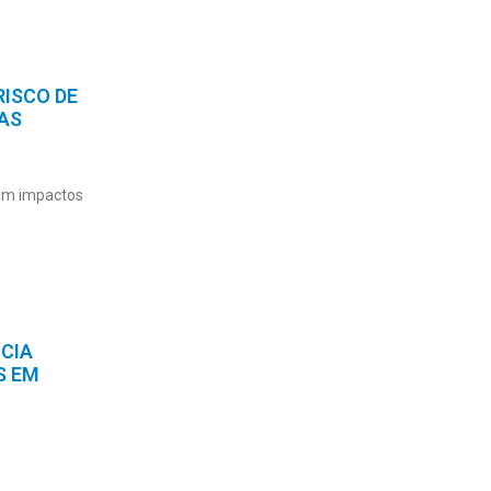
ISCO DE
AS
em impactos
CIA
S EM