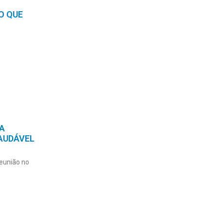
O QUE
A
AUDÁVEL
eunião no