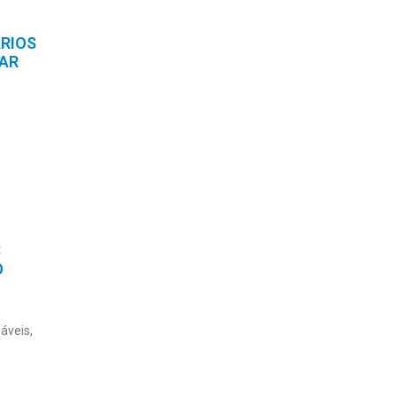
RIOS
HAR
S
O
áveis,