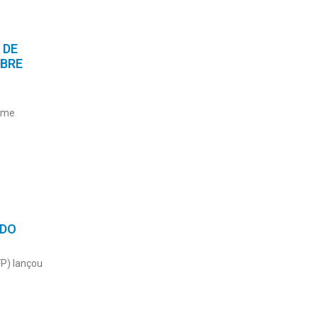
 DE
OBRE
Fome
NDO
P) lançou