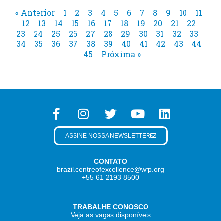
« Anterior
1
2
3
4
5
6
7
8
9
10
11
12
13
14
15
16
17
18
19
20
21
22
23
24
25
26
27
28
29
30
31
32
33
34
35
36
37
38
39
40
41
42
43
44
45
Próxima »
ASSINE NOSSA NEWSLETTER
CONTATO
brazil.centreofexcellence@wfp.org
+55 61 2193 8500
TRABALHE CONOSCO
Veja as vagas disponíveis